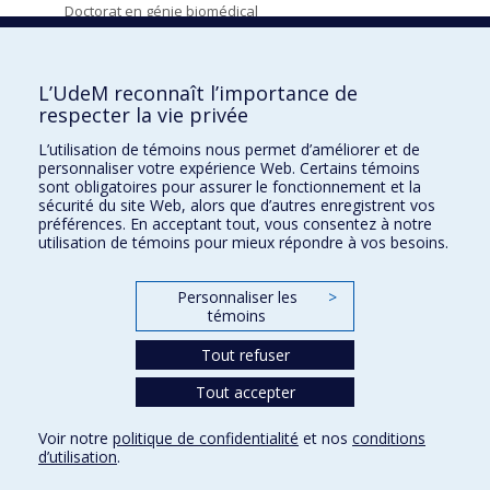
Doctorat en génie biomédical
Liste des cours
Projets et stages
L’UdeM reconnaît l’importance de
respecter la vie privée
Trouver un directeur de recherche
L’utilisation de témoins nous permet d’améliorer et de
Demande d’admission
personnaliser votre expérience Web. Certains témoins
sont obligatoires pour assurer le fonctionnement et la
Bourses
sécurité du site Web, alors que d’autres enregistrent vos
préférences. En acceptant tout, vous consentez à notre
Perspectives d’emploi
utilisation de témoins pour mieux répondre à vos besoins.
Personnaliser les
>
témoins
Tout refuser
Tout accepter
Voir notre
politique de confidentialité
et nos
conditions
Confidentialité
Conditions d’utilisation
Paramètres des témoins
d’utilisation
.