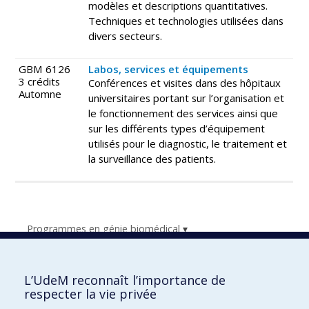
modèles et descriptions quantitatives.
Techniques et technologies utilisées dans
divers secteurs.
GBM 6126
Labos, services et équipements
3 crédits
Conférences et visites dans des hôpitaux
Automne
universitaires portant sur l’organisation et
le fonctionnement des services ainsi que
sur les différents types d’équipement
utilisés pour le diagnostic, le traitement et
la surveillance des patients.
Programmes en génie biomédical
Liste des cours
Projets et stages
L’UdeM reconnaît l’importance de
respecter la vie privée
Trouver un directeur de recherche