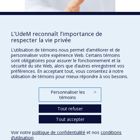
L’UdeM reconnaît l’importance de
respecter la vie privée
L’utilisation de témoins nous permet d’améliorer et de
personnaliser votre expérience Web. Certains témoins
sont obligatoires pour assurer le fonctionnement et la
sécurité du site Web, alors que d’autres enregistrent vos
préférences. En acceptant tout, vous consentez à notre
Perspectives d’emploi
>
utilisation de témoins pour mieux répondre à vos besoins.
Personnaliser les
>
témoins
Tout refuser
Tout accepter
Voir notre
politique de confidentialité
et nos
conditions
Confidentialité
Conditions d’utilisation
Paramètres des témoins
d’utilisation
.